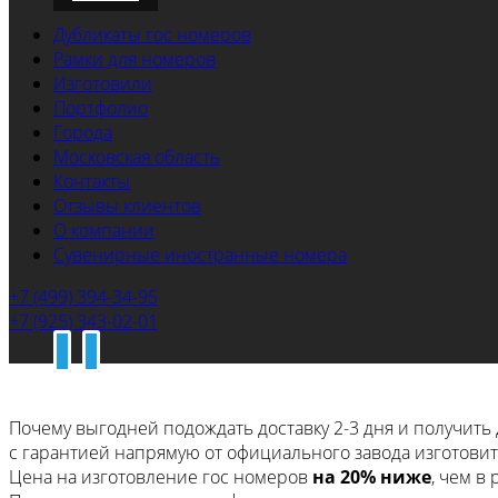
Дубликаты гос номеров
Рамки для номеров
Изготовили
Портфолио
Города
Московская область
Контакты
Отзывы клиентов
О компании
Сувенирные иностранные номера
+7 (499) 394-34-95
+7 (925) 343-02-01
Почему выгодней подождать доставку 2-3 дня
и получить 
с гарантией напрямую
от официального завода изготовит
Цена на изготовление гос номеров
на 20% ниже
, чем в