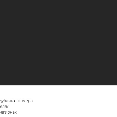
дубликат номера
еля?
 регионах