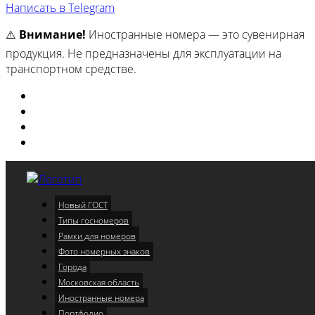
Написать в Telegram
⚠️
Внимание!
Иностранные номера — это сувенирная
продукция. Не предназначены для эксплуатации на
транспортном средстве.
Изготовили
Портфолио
Города
Московская область
Новый ГОСТ
Меню
Типы госномеров
Рамки для номеров
Фото номерных знаков
Города
Московская область
Иностранные номера
Портфолио