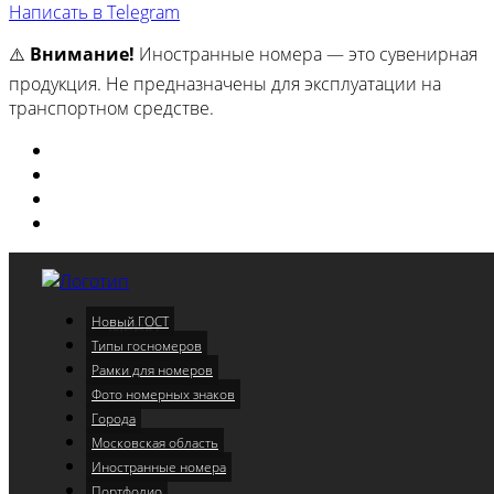
Написать в Telegram
⚠️
Внимание!
Иностранные номера — это сувенирная
продукция. Не предназначены для эксплуатации на
транспортном средстве.
Изготовили
Портфолио
Города
Московская область
Новый ГОСТ
Меню
Типы госномеров
Рамки для номеров
Фото номерных знаков
Города
Московская область
Иностранные номера
Портфолио