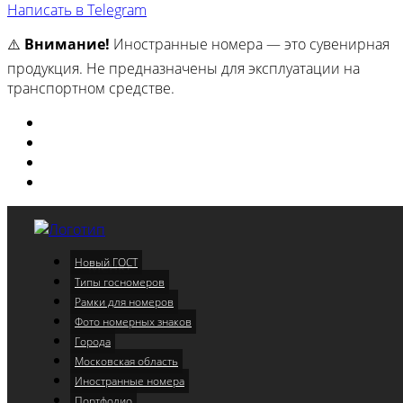
Написать в Telegram
⚠️
Внимание!
Иностранные номера — это сувенирная
продукция. Не предназначены для эксплуатации на
транспортном средстве.
Изготовили
Портфолио
Города
Московская область
Новый ГОСТ
Меню
Типы госномеров
Рамки для номеров
Фото номерных знаков
Города
Московская область
Иностранные номера
Портфолио