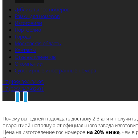
Дубликаты гос номеров
Рамки для номеров
Изготовили
Портфолио
Города
Московская область
Контакты
Отзывы клиентов
О компании
Сувенирные иностранные номера
+7 (499) 394-34-95
+7 (925) 343-02-01
Почему выгодней подождать доставку 2-3 дня
и получить 
с гарантией напрямую
от официального завода изготовит
Цена на изготовление гос номеров
на 20% ниже
, чем в