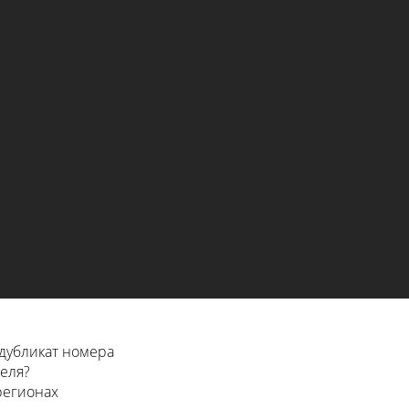
дубликат номера
еля?
 регионах