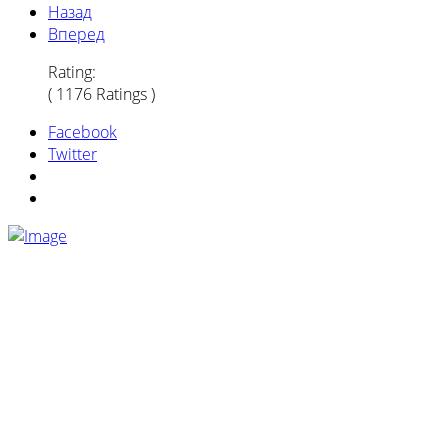
Назад
Вперед
Rating:
( 1176 Ratings )
Facebook
Twitter
Информация на сайте носит ознакомительный
характер и не является публичной офертой,
определяемой ст. 437 ГК РФ
Политика конфиденциальности
|
Согласие на
обработку
|
Политика cookie
|
Карта сайта