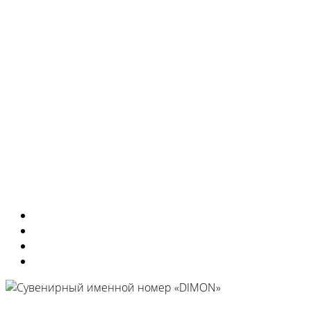
сувенирные
изделия
Изготовили
Портфолио
Города
Московская область