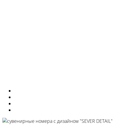
сувенирные
изделия
Изготовили
Портфолио
Города
Московская область