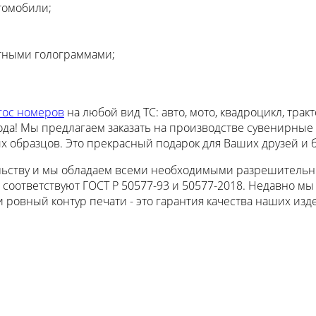
томобили;
тными голограммами;
гос номеров
на любой вид ТС: авто, мото, квадроцикл, трак
года! Мы предлагаем заказать на производстве сувенирные
 образцов. Это прекрасный подарок для Ваших друзей и б
ельству и мы обладаем всеми необходимыми разрешительн
и соответствуют ГОСТ Р 50577-93 и 50577-2018. Недавно 
 и ровный контур печати - это гарантия качества наших из