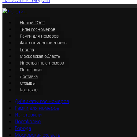
Написать в Telegram
Новый ГОСТ
Меню
Типы госномеров
Рамки для номеров
Фото номерных знаков
Города
Московская область
Иностранные номера
Портфолио
Доставка
Отзывы
Контакты
Дубликаты гос номеров
Рамки для номеров
Изготовили
Портфолио
Города
Московская область