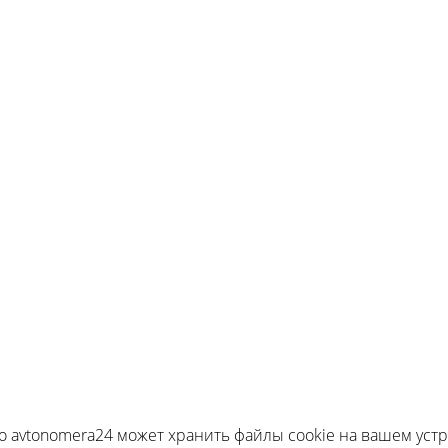
и не является публичной офертой, определяемой ст. 43
у
|
Политика cookie
|
Карта сайта
то avtonomera24 может хранить файлы cookie на вашем ус