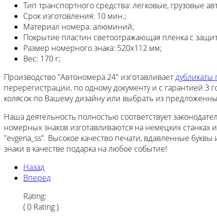
Тип транспортного средства:
легковые, грузовые ав
Срок изготовления:
10 мин.;
Материал номера:
алюминий;
Покрытие пластин
светоотражающая пленка с защи
Размер номерного знака:
520х112 мм;
Вес:
170 г;
Производство "Автономера 24" изготавливает
дубликаты 
перерегистрации, по одному документу и с гарантией 3 
колясок по Вашему дизайну или выбрать из предложенных
Наша деятельность полностью соответствует законодат
номерных знаков изготавливаются на немецких станках 
"evgena_ss". Высокое качество печати, вдавленные буквы
знаки в качестве подарка на любое событие!
Назад
Вперед
Rating:
( 0 Rating )