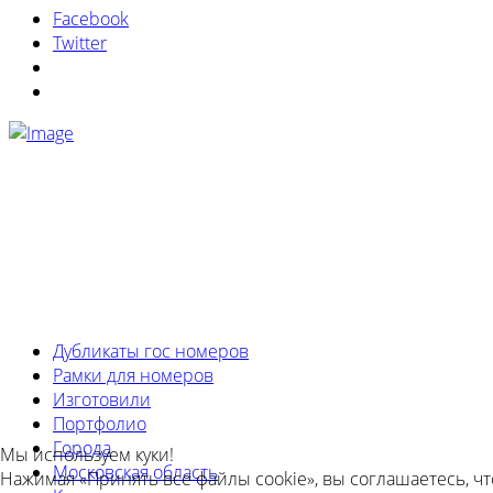
Facebook
Twitter
Информация на сайте носит ознакомительный характер 
Политика конфиденциальности
|
Согласие на обработк
Дубликаты гос номеров
Рамки для номеров
Изготовили
Портфолио
Города
Мы используем куки!
Московская область
Нажимая «Принять все файлы cookie», вы соглашаетесь, ч