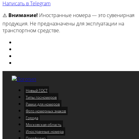
Написать в Telegram
⚠️
Внимание!
Иностранные номера — это сувенирная
продукция. Не предназначены для эксплуатации на
транспортном средстве.
Изготовили
Портфолио
Города
Московская область
Новый ГОСТ
Меню
Типы госномеров
Рамки для номеров
Фото номерных знаков
Города
Московская область
Иностранные номера
Портфолио