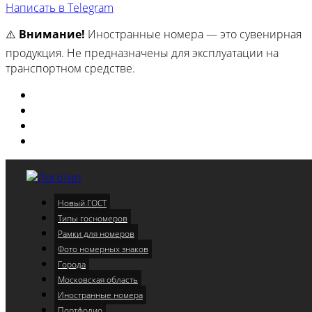
Написать в Telegram
⚠️
Внимание!
Иностранные номера — это сувенирная
продукция. Не предназначены для эксплуатации на
транспортном средстве.
Изготовили
Портфолио
Города
Московская область
Новый ГОСТ
Меню
Типы госномеров
Рамки для номеров
Фото номерных знаков
Города
Московская область
Иностранные номера
Портфолио