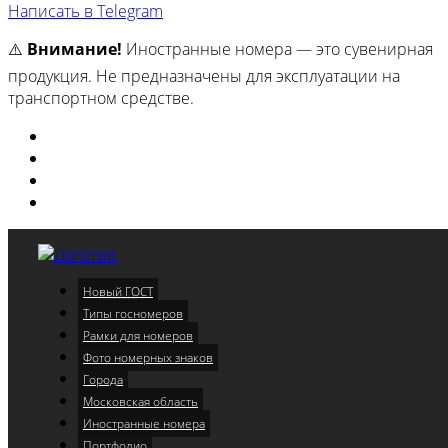
Написать в Telegram
⚠️
Внимание!
Иностранные номера — это сувенирная
продукция. Не предназначены для эксплуатации на
транспортном средстве.
Изготовили
Портфолио
Города
Московская область
Новый ГОСТ
Меню
Типы госномеров
Рамки для номеров
Фото номерных знаков
Города
Московская область
Иностранные номера
Портфолио