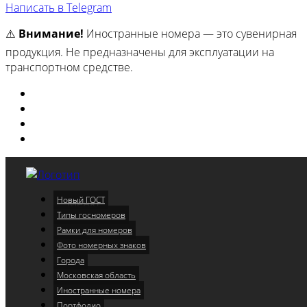
Написать в Telegram
⚠️
Внимание!
Иностранные номера — это сувенирная
продукция. Не предназначены для эксплуатации на
транспортном средстве.
Изготовили
Портфолио
Города
Московская область
Новый ГОСТ
Меню
Типы госномеров
Рамки для номеров
Фото номерных знаков
Города
Московская область
Иностранные номера
Портфолио