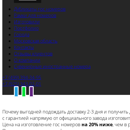
Дубликаты гос номеров
Рамки для номеров
Изготовили
Портфолио
Города
Московская область
Контакты
Отзывы клиентов
О компании
Сувенирные иностранные номера
+7 (499) 394-34-95
+7 (925) 343-02-01
Почему выгодней подождать доставку 2-3 дня
и получить 
с гарантией напрямую
от официального завода изготовит
Цена на изготовление гос номеров
на 20% ниже
, чем в