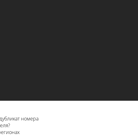
дубликат номера
еля?
 регионах