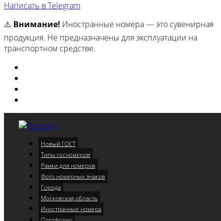
Написать в Telegram
⚠️
Внимание!
Иностранные номера — это сувенирная
продукция. Не предназначены для эксплуатации на
транспортном средстве.
Изготовили
Портфолио
Города
Московская область
Новый ГОСТ
Меню
Типы госномеров
Рамки для номеров
Фото номерных знаков
Города
Московская область
Иностранные номера
Портфолио