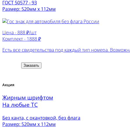
ГОСТ 50577 - 93
Размер: 520мм х 112мм
Цена -
888 ₽/шт
Комплект -
1888 ₽
Есть все свидетельства под каждый тип номера. Возможна
Заказать
Акция
Жирным шрифтом
На любые ТС
Без канта, с окантовкой, без флага
Размер: 520мм х 112мм