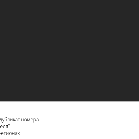
дубликат номера
еля?
 регионах