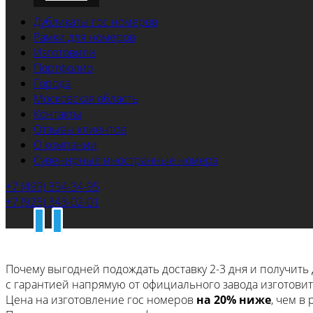
Дубликаты гос номеров
Рамки для номеров
Изготовили
Портфолио
Города
Московская область
Контакты
Отзывы клиентов
О компании
Сувенирные иностранные номера
+7 (499) 394-34-95
+7 (925) 343-02-01
Почему выгодней подождать доставку 2-3 дня
и получить 
с гарантией напрямую
от официального завода изготовит
Цена на изготовление гос номеров
на 20% ниже
, чем в