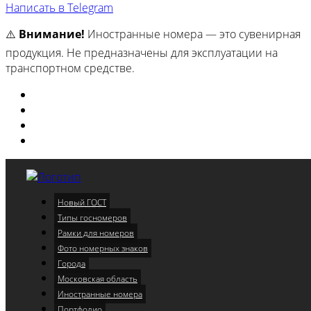
Написать в Telegram
⚠️
Внимание!
Иностранные номера — это сувенирная
продукция. Не предназначены для эксплуатации на
транспортном средстве.
Изготовили
Портфолио
Города
Московская область
Новый ГОСТ
Меню
Типы госномеров
Рамки для номеров
Фото номерных знаков
Города
Московская область
Иностранные номера
Портфолио