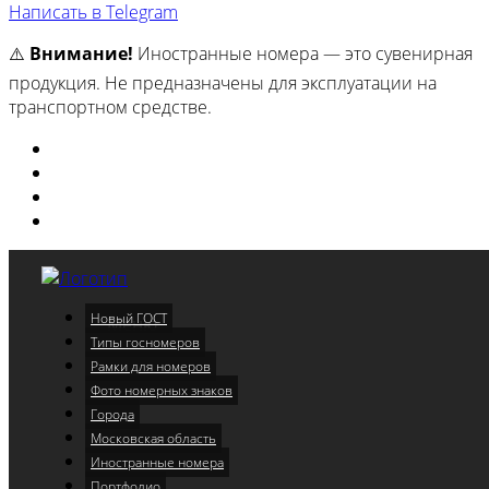
Написать в Telegram
⚠️
Внимание!
Иностранные номера — это сувенирная
продукция. Не предназначены для эксплуатации на
транспортном средстве.
Изготовили
Портфолио
Города
Московская область
Новый ГОСТ
Меню
Типы госномеров
Рамки для номеров
Фото номерных знаков
Города
Московская область
Иностранные номера
Портфолио