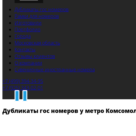
Дубликаты гос номеров
Рамки для номеров
Изготовили
Портфолио
Города
Московская область
Контакты
Отзывы клиентов
О компании
Сувенирные иностранные номера
+7 (499) 394-34-95
+7 (925) 343-02-01
Дубликаты гос номеров у метро Комсомо