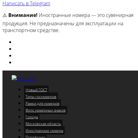
Написать в Telegram
⚠️
Внимание!
Иностранные номера — это сувенирная
продукция. Не предназначены для эксплуатации на
транспортном средстве.
Изготовили
Портфолио
Города
Московская область
Новый ГОСТ
Меню
Типы госномеров
Рамки для номеров
Фото номерных знаков
Города
Московская область
Иностранные номера
Портфолио