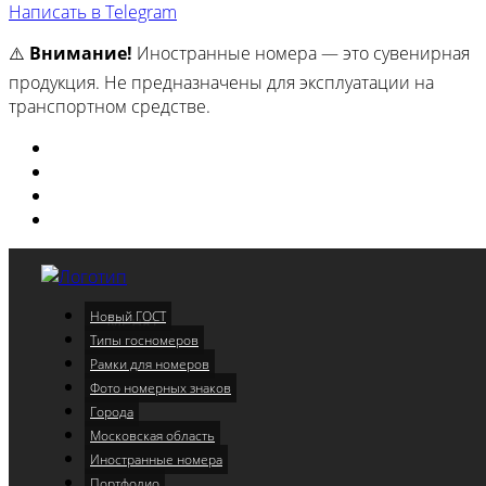
Написать в Telegram
⚠️
Внимание!
Иностранные номера — это сувенирная
продукция. Не предназначены для эксплуатации на
транспортном средстве.
Изготовили
Портфолио
Города
Московская область
Новый ГОСТ
Меню
Типы госномеров
Рамки для номеров
Фото номерных знаков
Города
Московская область
Иностранные номера
Портфолио