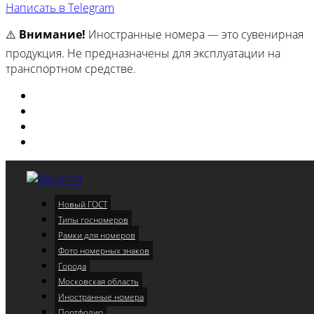
Написать в Telegram
⚠️
Внимание!
Иностранные номера — это сувенирная
продукция. Не предназначены для эксплуатации на
транспортном средстве.
Изготовили
Портфолио
Города
Московская область
Новый ГОСТ
Меню
Типы госномеров
Рамки для номеров
Фото номерных знаков
Города
Московская область
Иностранные номера
Портфолио