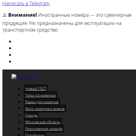
Написать в Telegram
⚠️
Внимание!
Иностранные номера — это сувенирная
продукция. Не предназначены для эксплуатации на
транспортном средстве.
Изготовили
Портфолио
Города
Московская область
Новый ГОСТ
Меню
Типы госномеров
Рамки для номеров
Фото номерных знаков
Города
Московская область
Иностранные номера
Портфолио