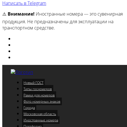
Написать в Telegram
⚠️
Внимание!
Иностранные номера — это сувенирная
продукция. Не предназначены для эксплуатации на
транспортном средстве.
Изготовили
Портфолио
Города
Московская область
Новый ГОСТ
Меню
Типы госномеров
Рамки для номеров
Фото номерных знаков
Города
Московская область
Иностранные номера
Портфолио