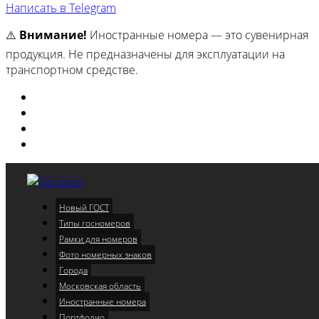
Написать в Telegram
⚠️
Внимание!
Иностранные номера — это сувенирная
продукция. Не предназначены для эксплуатации на
транспортном средстве.
Изготовили
Портфолио
Города
Московская область
Новый ГОСТ
Меню
Типы госномеров
Рамки для номеров
Фото номерных знаков
Города
Московская область
Иностранные номера
Портфолио