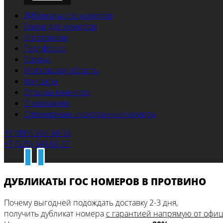
Дубликаты гос номеров
Рамки для номеров
Изготовили
Портфолио
Города
Московская область
Контакты
Отзывы клиентов
О компании
Сувенирные иностранные номера
+7 (499) 394-34-95
+7 (925) 343-02-01
ДУБЛИКАТЫ ГОС НОМЕРОВ В ПРОТВИНО
Почему выгодней подождать доставку 2-3 дня,
получить дубликат номера
с гарантией напрямую от офи