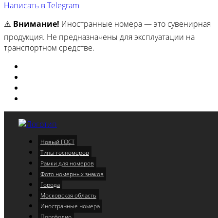
Написать в Telegram
⚠️
Внимание!
Иностранные номера — это сувенирная
продукция. Не предназначены для эксплуатации на
транспортном средстве.
Изготовили
Портфолио
Города
Московская область
Новый ГОСТ
Меню
Типы госномеров
Рамки для номеров
Фото номерных знаков
Города
Московская область
Иностранные номера
Портфолио