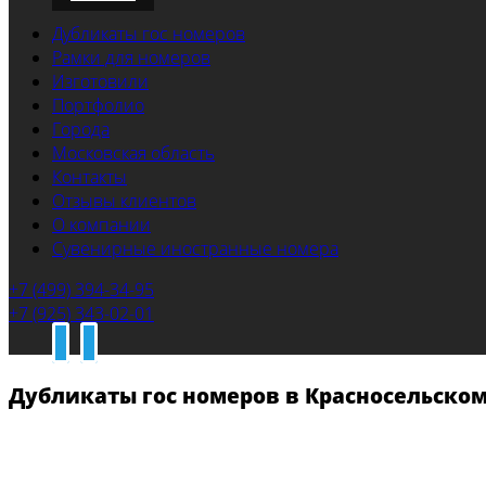
Дубликаты гос номеров
Рамки для номеров
Изготовили
Портфолио
Города
Московская область
Контакты
Отзывы клиентов
О компании
Сувенирные иностранные номера
+7 (499) 394-34-95
+7 (925) 343-02-01
Дубликаты гос номеров в Красносельско