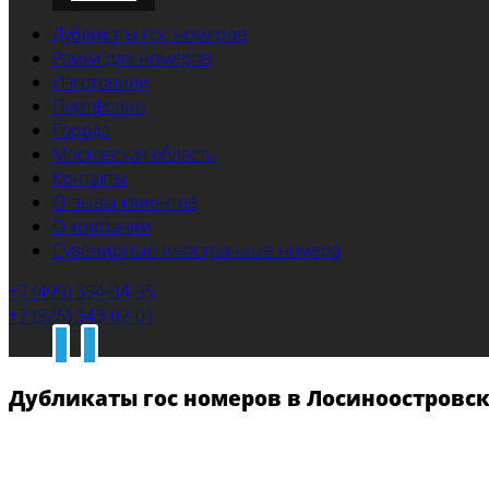
Дубликаты гос номеров
Рамки для номеров
Изготовили
Портфолио
Города
Московская область
Контакты
Отзывы клиентов
О компании
Сувенирные иностранные номера
+7 (499) 394-34-95
+7 (925) 343-02-01
Дубликаты гос номеров в Лосиноостровс