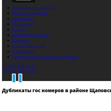
Дубликаты гос номеров
Рамки для номеров
Изготовили
Портфолио
Города
Московская область
Контакты
Отзывы клиентов
О компании
Сувенирные иностранные номера
+7 (499) 394-34-95
+7 (925) 343-02-01
Дубликаты гос номеров в районе Щаповс