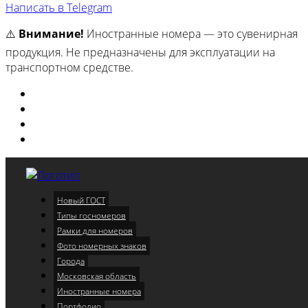
Написать в Telegram
⚠️
Внимание!
Иностранные номера — это сувенирная
продукция. Не предназначены для эксплуатации на
транспортном средстве.
Изготовили
Портфолио
Города
Московская область
Новый ГОСТ
Меню
Типы госномеров
Рамки для номеров
Фото номерных знаков
Города
Московская область
Иностранные номера
Портфолио