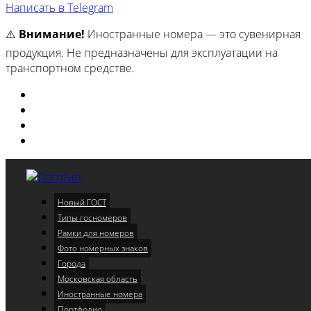
Написать в Telegram
⚠️
Внимание!
Иностранные номера — это сувенирная
продукция. Не предназначены для эксплуатации на
транспортном средстве.
Изготовили
Портфолио
Города
Московская область
Новый ГОСТ
Меню
Типы госномеров
Рамки для номеров
Фото номерных знаков
Города
Московская область
Иностранные номера
Портфолио