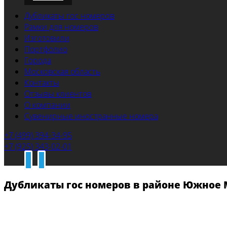
Дубликаты гос номеров
Рамки для номеров
Изготовили
Портфолио
Города
Московская область
Контакты
Отзывы клиентов
О компании
Сувенирные иностранные номера
+7 (499) 394-34-95
+7 (925) 343-02-01
Дубликаты гос номеров в районе Южное